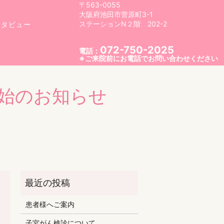
〒563-0055
大阪府池田市菅原町3-1
ステーションN２階 202-2
ンタビュー
072-750-2025
電話：
※ご来院前にお電話でお問い合わせください
始のお知らせ
患者様へご案内
子宮がん検診について